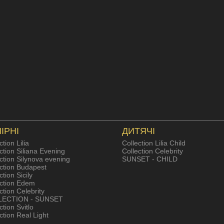
ІРНІ
ДИТЯЧІ
ction Lilia
Collection Lilia Child
ction Siliana Evening
Collection Celebrity
ction Silynova evening
SUNSET - CHILD
ection Budapest
ction Sicily
ection Edem
ction Celebrity
LECTION - SUNSET
ction Svitlo
ction Real Light