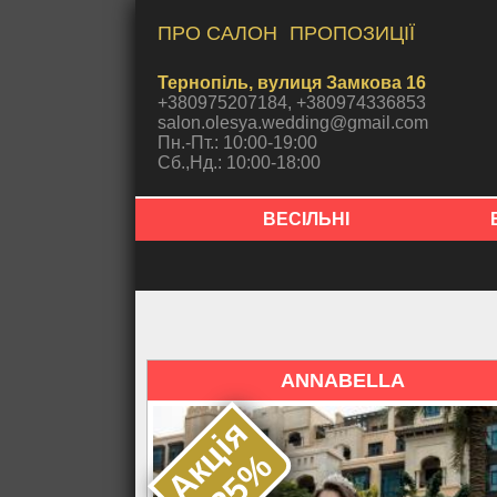
ПРО САЛОН
ПРОПОЗИЦІЇ
Тернопіль, вулиця Замкова 16
+380975207184, +380974336853
salon.olesya.wedding@gmail.com
Пн.-Пт.: 10:00-19:00
Сб.,Нд.: 10:00-18:00
ВЕСІЛЬНІ
ANNABELLA
А
к
ц
і
я
-
2
5
%