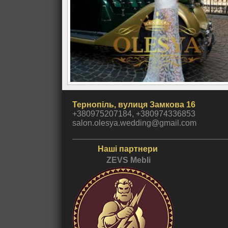
Тернопіль, вулиця Замкова 16
+380975207184, +380974336853
salon.olesya.wedding@gmail.com
Наші партнери
ZEVS Mebli