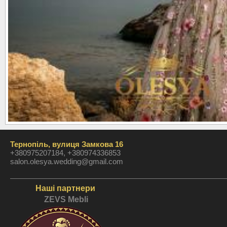
Тернопіль, вулиця Замкова 16
+380975207184, +380974336853
salon.olesya.wedding@gmail.com
Наші партнери
ZEVS Mebli