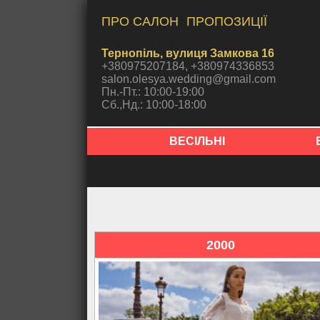
ПРО САЛОН
ПРОПОЗИЦІЇ
Тернопіль, вулиця Замкова 16
+380975207184, +380974336853
salon.olesya.wedding@gmail.com
Пн.-Пт.: 10:00-19:00
Сб.,Нд.: 10:00-18:00
ВЕСІЛЬНІ
2000