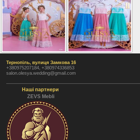
Тернопіль, вулиця Замкова 16
+380975207184, +380974336853
salon.olesya.wedding@gmail.com
Наші партнери
ZEVS Mebli