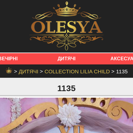
ВЕЧІРНІ
ДИТЯЧІ
АКСЕСУ
>
ДИТЯЧІ
>
COLLECTION LILIA CHILD
> 1135
1135