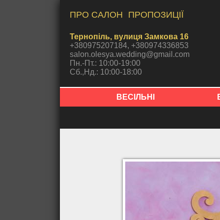
ПРО САЛОН
ПРОПОЗИЦІЇ
Тернопіль, вулиця Замкова 16
+380975207184, +380974336853
salon.olesya.wedding@gmail.com
Пн.-Пт.: 10:00-19:00
Сб.,Нд.: 10:00-18:00
ВЕСІЛЬНІ