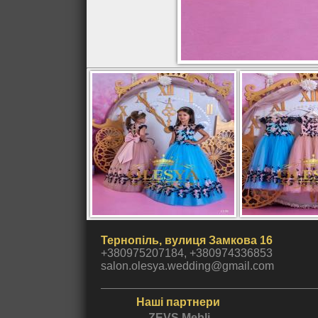
Тернопіль, вулиця Замкова 16
+380975207184, +380974336853
salon.olesya.wedding@gmail.com
Наші партнери
ZEVS Mebli