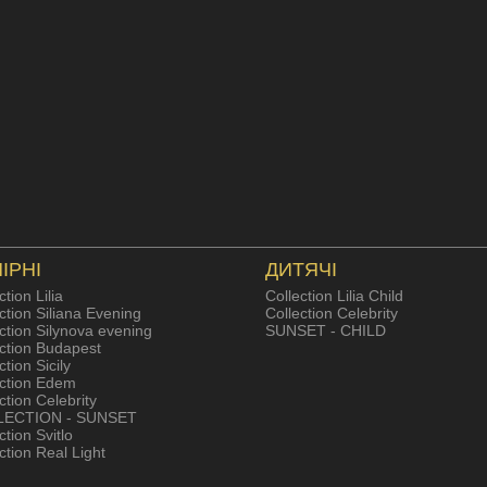
ІРНІ
ДИТЯЧІ
ction Lilia
Collection Lilia Child
ction Siliana Evening
Collection Celebrity
ction Silynova evening
SUNSET - CHILD
ection Budapest
ction Sicily
ection Edem
ction Celebrity
LECTION - SUNSET
ction Svitlo
ction Real Light