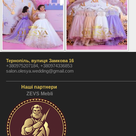
Тернопіль, вулиця Замкова 16
+380975207184, +380974336853
salon.olesya.wedding@gmail.com
Наші партнери
ZEVS Mebli