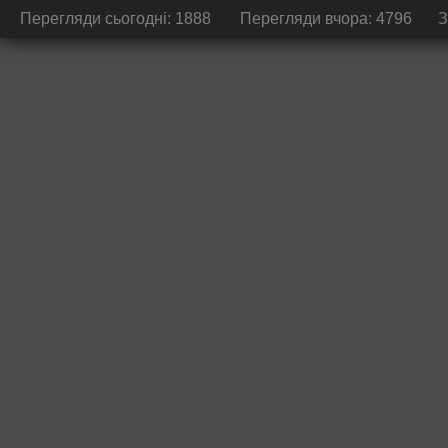
Перегляди сьогодні: 1888
Перегляди вчора: 4796
З