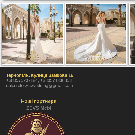
Тернопіль, вулиця Замкова 16
+380975207184, +380974336853
salon.olesya.wedding@gmail.com
Наші партнери
ZEVS Mebli