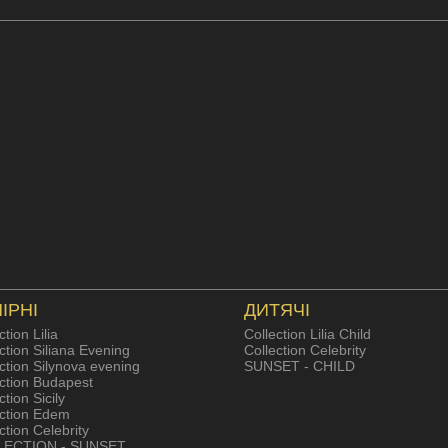
ІРНІ
ДИТЯЧІ
ction Lilia
Collection Lilia Child
ction Siliana Evening
Collection Celebrity
ction Silynova evening
SUNSET - CHILD
ection Budapest
ction Sicily
ection Edem
ction Celebrity
LECTION - SUNSET