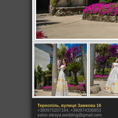
Тернопіль, вулиця Замкова 16
+380975207184, +380974336853
salon.olesya.wedding@gmail.com